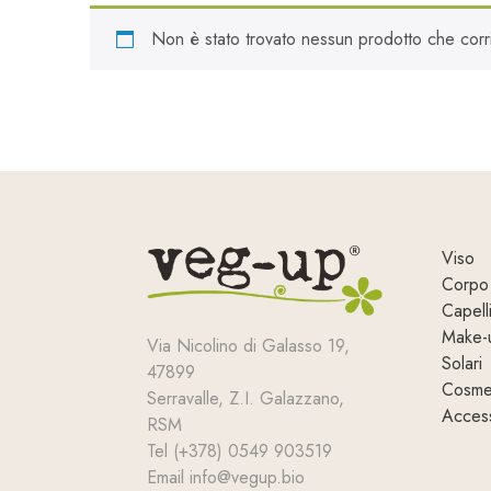
Non è stato trovato nessun prodotto che corri
Viso
Corpo
Capell
Make-
Via Nicolino di Galasso 19,
Solari
47899
Cosmet
Serravalle, Z.I. Galazzano,
Access
RSM
Tel (+378) 0549 903519
Email info@vegup.bio