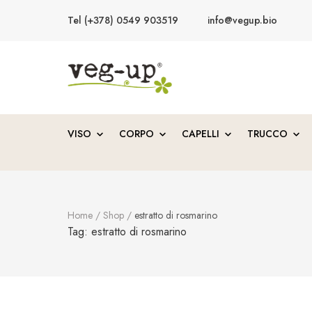
Tel (+378) 0549 903519
info@vegup.bio
VegUp.bio
Cosmetici naturali, biologici, vegani
VISO
CORPO
CAPELLI
TRUCCO
Home
/
Shop
/
estratto di rosmarino
Tag:
estratto di rosmarino