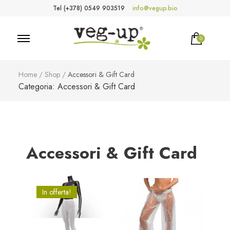
Tel (+378) 0549 903519
info@vegup.bio
0
VegUp.bio
Cosmetici naturali, biologici, vegani
Nessun prodotto nel carrello.
Home
/
Shop
/
Accessori & Gift Card
Categoria:
Accessori & Gift Card
Accessori & Gift Card
In offerta!