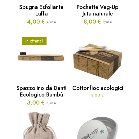
Spugna Esfoliante
Pochette Veg-Up
Luffa
Juta naturale
4,00
€
8,00
€
4,90
9,90
€
€
Il
Il
Il
Il
prezzo
prezzo
prezzo
prezzo
originale
attuale
originale
attuale
In offerta!
era:
è:
era:
è:
4,90 €.
4,00 €.
9,90 €.
8,00 €.
Spazzolino da Denti
Cottonfioc ecologici
Ecologico Bambù
3,00
€
3,00
€
3,90
€
Il
Il
prezzo
prezzo
originale
attuale
era:
è:
3,90 €.
3,00 €.