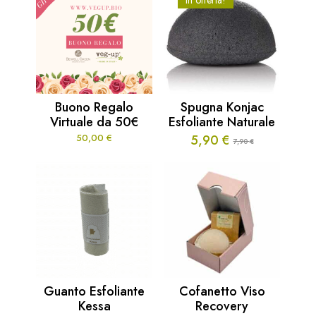
In offerta!
era:
è:
7,00 €.
5,00 €.
Buono Regalo
Spugna Konjac
Virtuale da 50€
Esfoliante Naturale
50,00
€
5,90
€
7,90
€
Il
Il
prezzo
prezzo
originale
attuale
era:
è:
7,90 €.
5,90 €.
Guanto Esfoliante
Cofanetto Viso
Kessa
Recovery