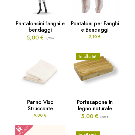
Pantaloncini fanghi e
Pantaloni per Fanghi
bendaggi
e Bendaggi
5,00
€
2,10
€
5,90
€
Il
Il
prezzo
prezzo
originale
attuale
In offerta!
era:
è:
5,90 €.
5,00 €.
Panno Viso
Portasapone in
Struccante
legno naturale
9,00
€
5,00
€
7,00
€
Il
Il
prezzo
prezzo
originale
attuale