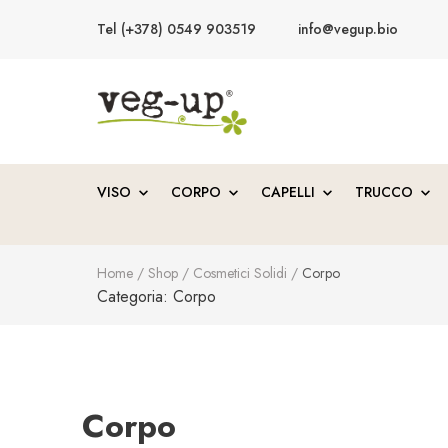
Tel (+378) 0549 903519
info@vegup.bio
VegUp.bio
Cosmetici naturali, biologici, vegani
VISO
CORPO
CAPELLI
TRUCCO
Home
/
Shop
/
Cosmetici Solidi
/
Corpo
Categoria:
Corpo
Corpo