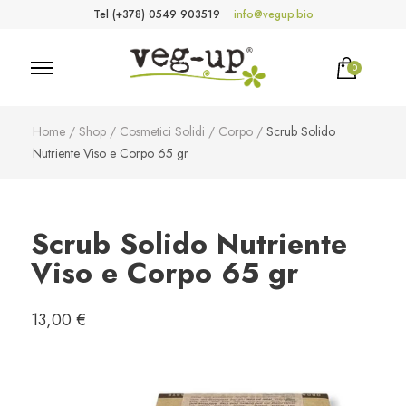
Tel (+378) 0549 903519
info@vegup.bio
0
VegUp.bio
Cosmetici naturali, biologici, vegani
Home
/
Shop
/
Cosmetici Solidi
/
Corpo
/
Scrub Solido
Nutriente Viso e Corpo 65 gr
Scrub Solido Nutriente
Viso e Corpo 65 gr
13,00
€