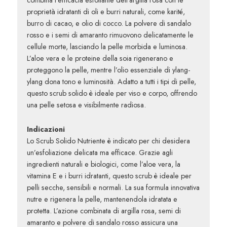
proprietà idratanti di oli e burri naturali, come karité,
burro di cacao, e olio di cocco. La polvere di sandalo
rosso e i semi di amaranto rimuovono delicatamente le
cellule morte, lasciando la pelle morbida e luminosa.
L’aloe vera e le proteine della soia rigenerano e
proteggono la pelle, mentre l’olio essenziale di ylang-
ylang dona tono e luminosità. Adatto a tutti i tipi di pelle,
questo scrub solido è ideale per viso e corpo, offrendo
una pelle setosa e visibilmente radiosa.
Indicazioni
Lo Scrub Solido Nutriente è indicato per chi desidera
un’esfoliazione delicata ma efficace. Grazie agli
ingredienti naturali e biologici, come l’aloe vera, la
vitamina E e i burri idratanti, questo scrub è ideale per
pelli secche, sensibili e normali. La sua formula innovativa
nutre e rigenera la pelle, mantenendola idratata e
protetta. L’azione combinata di argilla rosa, semi di
amaranto e polvere di sandalo rosso assicura una