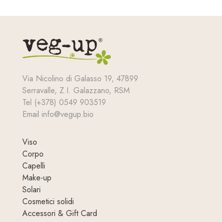
era:
è:
7,90 €.
5,90 €.
Via Nicolino di Galasso 19, 47899
Serravalle, Z.I. Galazzano, RSM
Tel (+378) 0549 903519
Email info@vegup.bio
Viso
Corpo
Capelli
Make-up
Solari
Cosmetici solidi
Accessori & Gift Card