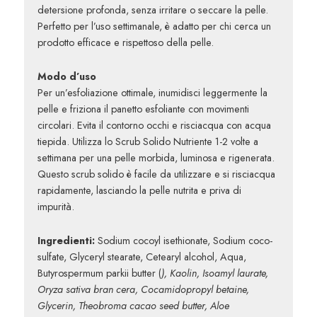
detersione profonda, senza irritare o seccare la pelle.
Perfetto per l’uso settimanale, è adatto per chi cerca un
prodotto efficace e rispettoso della pelle.
Modo d’uso
Per un’esfoliazione ottimale, inumidisci leggermente la
pelle e friziona il panetto esfoliante con movimenti
circolari. Evita il contorno occhi e risciacqua con acqua
tiepida. Utilizza lo Scrub Solido Nutriente 1-2 volte a
settimana per una pelle morbida, luminosa e rigenerata.
Questo scrub solido è facile da utilizzare e si risciacqua
rapidamente, lasciando la pelle nutrita e priva di
impurità.
Ingredienti:
Sodium cocoyl isethionate, Sodium coco-
sulfate, Glyceryl stearate, Cetearyl alcohol, Aqua,
Butyrospermum parkii butter (
), Kaolin, Isoamyl laurate,
Oryza sativa bran cera, Cocamidopropyl betaine,
Glycerin, Theobroma cacao seed butter, Aloe