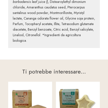
barbadensis leaf juice (
), Distearoylethyl dimonium
chloride, Amaranthus caudatus seed, Pterocarpus
santalinus wood powder, Montmorillonite, Myristyl
lactate, Cananga odorata flower oil, Glycine soja protein,
Parfum, Tocopheryl acetate, Illite, Tetrasodium glutamate
diacetate, Benzyl benzoate, Citric acid, Benzyl salicylate,
Linalool, Citronellol. *Ingredienti da agricoltura
biologica.
Ti potrebbe interessare…