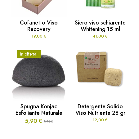
Cofanetto Viso
Siero viso schiarente
Recovery
Whitening 15 ml
19,00
€
41,00
€
In offerta!
Spugna Konjac
Detergente Solido
Esfoliante Naturale
Viso Nutriente 28 gr
5,90
€
12,00
€
7,90
€
Il
Il
prezzo
prezzo
originale
attuale