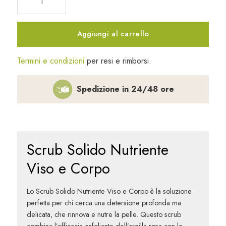
Solido
Nutriente
Viso
Aggiungi al carrello
e
Corpo
Termini e condizioni
per resi e rimborsi.
65
gr
Spedizione in 24/48 ore
quantità
Scrub Solido Nutriente
Viso e Corpo
Lo Scrub Solido Nutriente Viso e Corpo è la soluzione
perfetta per chi cerca una detersione profonda ma
delicata, che rinnova e nutre la pelle. Questo scrub
combina l’efficacia esfoliante dell’argilla rosa con le