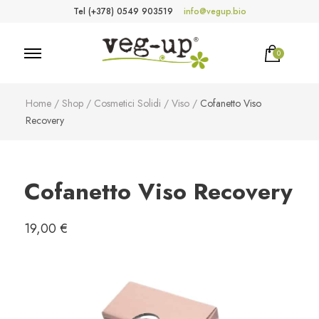
Tel (+378) 0549 903519
info@vegup.bio
0
VegUp.bio
Cosmetici naturali, biologici, vegani
Home
/
Shop
/
Cosmetici Solidi
/
Viso
/
Cofanetto Viso
Recovery
Cofanetto Viso Recovery
19,00
€