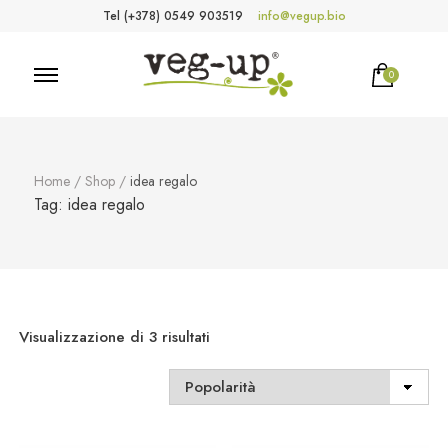
Tel (+378) 0549 903519
info@vegup.bio
0
VegUp.bio
Cosmetici naturali, biologici, vegani
Home
/
Shop
/
idea regalo
Tag:
idea regalo
Popolarità
Visualizzazione di 3 risultati