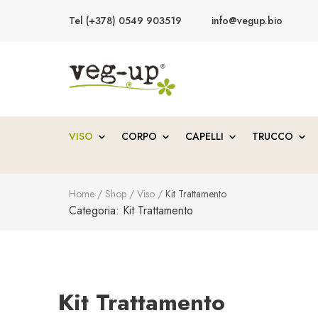
Tel (+378) 0549 903519
info@vegup.bio
VegUp.bio
Cosmetici naturali, biologici, vegani
VISO
CORPO
CAPELLI
TRUCCO
Home
/
Shop
/
Viso
/
Kit Trattamento
Categoria:
Kit Trattamento
Kit Trattamento