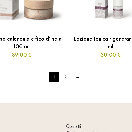
so calendula e fico d’India
Lozione tonica rigenera
100 ml
ml
39,00
€
30,00
€
1
2
→
Contatti