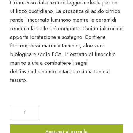
Crema viso dalla texture leggera ideale per un
utilizzo quotidiano. La presenza di
acido citrico
rende l’incarnato luminoso mentre le
ceramidi
rendono la pelle più compatta. L’
acido ialuronico
apporta idratazione e sostegno. Contiene
fitocomplessi marini
vitaminici,
aloe vera
biologica
e
sodio PCA
. L’ estratto di
finocchio
marino
aiuta a combattere i segni
dell’invecchiamento cutaneo e dona tono al
tessuto.
Crema
viso
giorno
acido
Aggiungi al carrello