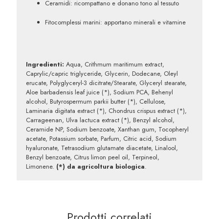
Ceramidi: ricompattano e donano tono al tessuto
Fitocomplessi marini: apportano minerali e vitamine
Ingredienti:
Aqua, Crithmum maritimum extract,
Caprylic/capric triglyceride, Glycerin, Dodecane, Oleyl
erucate, Polyglyceryl-3 dicitrate/Stearate, Glyceryl stearate,
Aloe barbadensis leaf juice (*), Sodium PCA, Behenyl
alcohol, Butyrospermum parkii butter (*), Cellulose,
Laminaria digitata extract (*), Chondrus crispus extract (*),
Carrageenan, Ulva lactuca extract (*), Benzyl alcohol,
Ceramide NP, Sodium benzoate, Xanthan gum, Tocopheryl
acetate, Potassium sorbate, Parfum, Citric acid, Sodium
hyaluronate, Tetrasodium glutamate diacetate, Linalool,
Benzyl benzoate, Citrus limon peel oil, Terpineol,
Limonene.
(*) da agricoltura biologica
.
Prodotti correlati