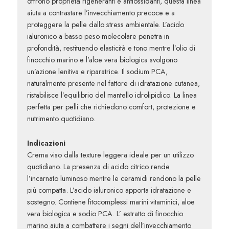
offrono proprietà rigeneranti e antiossidanti, questa linea
aiuta a contrastare l’invecchiamento precoce e a
proteggere la pelle dallo stress ambientale. L’
acido
ialuronico
a basso peso molecolare penetra in
profondità, restituendo elasticità e tono mentre l’
olio di
finocchio marino
e l’
aloe vera biologica
svolgono
un’azione lenitiva e riparatrice. Il
sodium PCA
,
naturalmente presente nel fattore di idratazione cutanea,
ristabilisce l’equilibrio del mantello idrolipidico. La linea
perfetta per pelli che richiedono comfort, protezione e
nutrimento quotidiano.
Indicazioni
Crema viso dalla texture leggera ideale per un utilizzo
quotidiano. La presenza di
acido citrico
rende
l’incarnato luminoso mentre le
ceramidi
rendono la pelle
più compatta. L’
acido ialuronico
apporta idratazione e
sostegno. Contiene
fitocomplessi marini
vitaminici,
aloe
vera biologica
e
sodio PCA
. L’ estratto di
finocchio
marino
aiuta a combattere i segni dell’invecchiamento