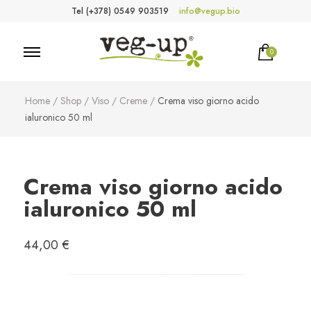
Tel (+378) 0549 903519
info@vegup.bio
0
VegUp.bio
Cosmetici naturali, biologici, vegani
Home
/
Shop
/
Viso
/
Creme
/
Crema viso giorno acido
ialuronico 50 ml
Crema viso giorno acido
ialuronico 50 ml
44,00
€