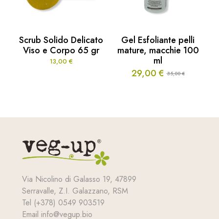
Scrub Solido Delicato
Gel Esfoliante pelli
Viso e Corpo 65 gr
mature, macchie 100
ml
13,00
€
29,00
€
35,00
€
Il
Il
prezzo
prezzo
originale
attuale
era:
è:
35,00 €.
29,00 €.
Via Nicolino di Galasso 19, 47899
Serravalle, Z.I. Galazzano, RSM
Tel (+378) 0549 903519
Email info@vegup.bio