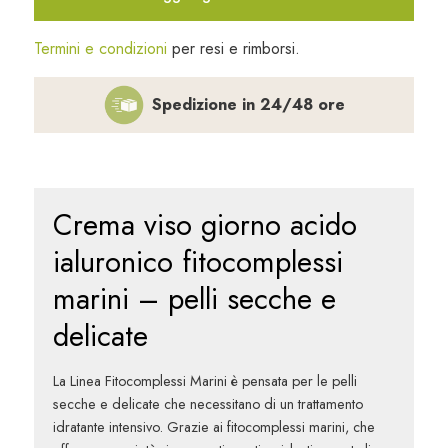
ialuronico
50
Termini e condizioni
per resi e rimborsi.
ml
quantità
Spedizione in 24/48 ore
Crema viso giorno acido
ialuronico fitocomplessi
marini – pelli secche e
delicate
La Linea
Fitocomplessi Marini
è pensata per le
pelli
secche e delicate
che necessitano di un trattamento
idratante intensivo. Grazie ai fitocomplessi marini
, che