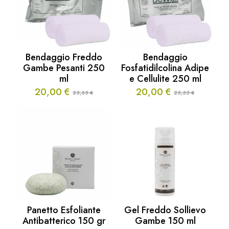
Bendaggio Freddo
Bendaggio
Gambe Pesanti 250
Fosfatidilcolina Adipe
ml
e Cellulite 250 ml
20,00
€
20,00
€
23,33
23,33
€
€
Il
Il
Il
Il
prezzo
prezzo
prezzo
prezzo
originale
attuale
originale
attuale
era:
è:
era:
è:
23,33 €.
20,00 €.
23,33 €.
20,00 €.
Panetto Esfoliante
Gel Freddo Sollievo
Antibatterico 150 gr
Gambe 150 ml