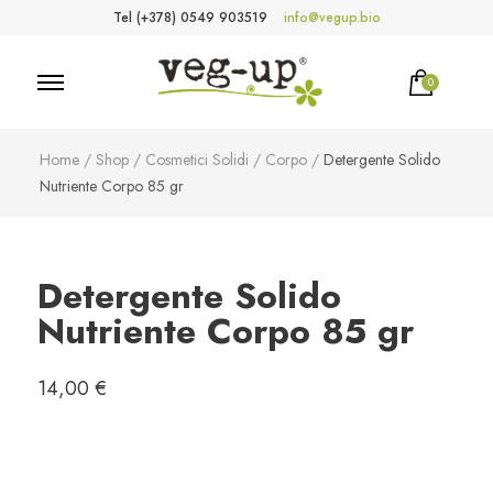
Tel (+378) 0549 903519
info@vegup.bio
0
VegUp.bio
Cosmetici naturali, biologici, vegani
Home
/
Shop
/
Cosmetici Solidi
/
Corpo
/
Detergente Solido
Nutriente Corpo 85 gr
Detergente Solido
Nutriente Corpo 85 gr
14,00
€