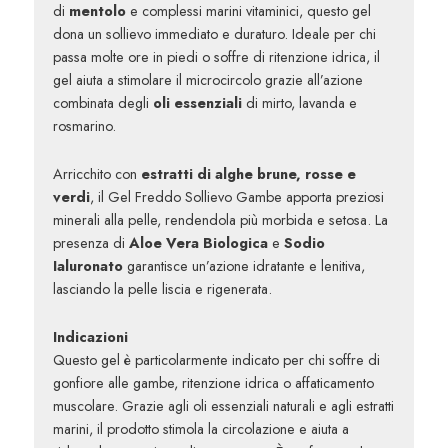
di
mentolo
e complessi marini vitaminici, questo gel
dona un sollievo immediato e duraturo. Ideale per chi
passa molte ore in piedi o soffre di ritenzione idrica, il
gel aiuta a stimolare il microcircolo grazie all’azione
combinata degli
oli essenziali
di mirto, lavanda e
rosmarino.
Arricchito con
estratti di alghe brune, rosse e
verdi
, il Gel Freddo Sollievo Gambe apporta preziosi
minerali alla pelle, rendendola più morbida e setosa. La
presenza di
Aloe Vera Biologica
e
Sodio
Ialuronato
garantisce un’azione idratante e lenitiva,
lasciando la pelle liscia e rigenerata.
Indicazioni
Questo gel è particolarmente indicato per chi soffre di
gonfiore alle gambe, ritenzione idrica o affaticamento
muscolare. Grazie agli oli essenziali naturali e agli estratti
marini, il prodotto stimola la circolazione e aiuta a