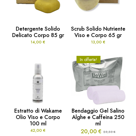
Detergente Solido
Scrub Solido Nutriente
Delicato Corpo 85 gr
Viso e Corpo 65 gr
14,00
€
13,00
€
In offerta!
Estratto di Wakame
Bendaggio Gel Salino
Olio Viso e Corpo
Alghe e Caffeina 250
100 ml
ml
42,00
€
20,00
€
23,33
€
Il
Il