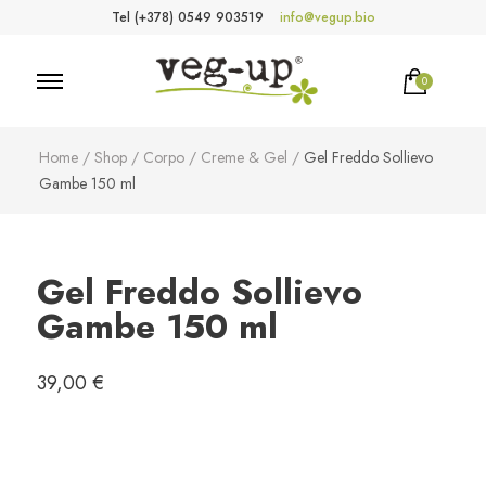
Tel (+378) 0549 903519
info@vegup.bio
0
VegUp.bio
Cosmetici naturali, biologici, vegani
Home
/
Shop
/
Corpo
/
Creme & Gel
/
Gel Freddo Sollievo
Gambe 150 ml
Gel Freddo Sollievo
Gambe 150 ml
39,00
€