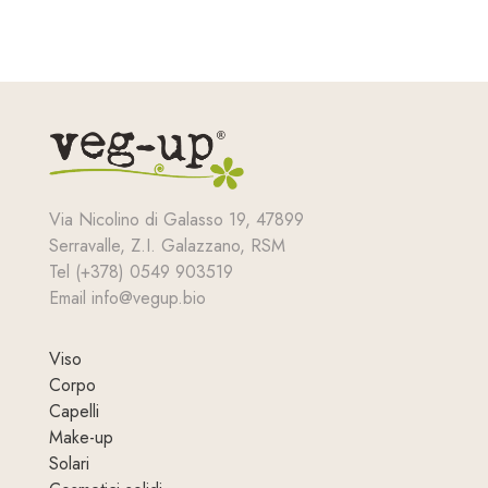
prezzo
prezzo
originale
attuale
era:
è:
23,33 €.
20,00 €.
Via Nicolino di Galasso 19, 47899
Serravalle, Z.I. Galazzano, RSM
Tel (+378) 0549 903519
Email info@vegup.bio
Viso
Corpo
Capelli
Make-up
Solari