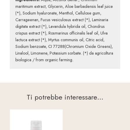
maritimum extract, Glycerin, Aloe barbadensis leaf juice
(*), Sodium hyaluronate, Menthol, Cellulose gum,
Carrageenan, Fucus vesiculosus extract (*), Laminaria
digitata extract (*), Lavandula hybrida oil, Chondrus
crispus extract (*), Rosmarinus officinalis leaf oil, Ulva
lactuca extract (*), Myrtus communis oil, Citric acid,
Sodium benzoate, CI 77288(Chromium Oxide Greens),
Linalool, Limonene, Potassium sorbate. (*) da agricoltura
biologica / from organic farming.
Ti potrebbe interessare…