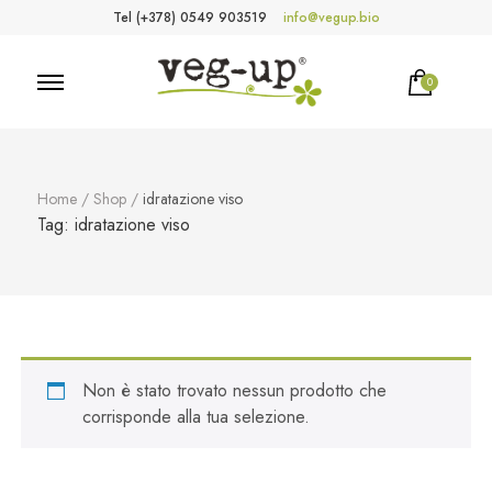
Tel (+378) 0549 903519
info@vegup.bio
0
VegUp.bio
Cosmetici naturali, biologici, vegani
Home
/
Shop
/
idratazione viso
Tag:
idratazione viso
Non è stato trovato nessun prodotto che
corrisponde alla tua selezione.