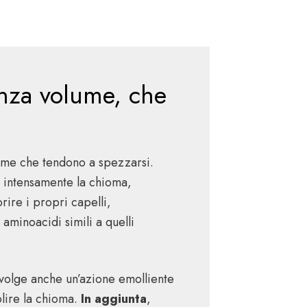
enza volume, che
olume che tendono a spezzarsi.
e intensamente la chioma,
rire i propri capelli,
 aminoacidi simili a quelli
volge anche un’azione emolliente
olire la chioma.
In aggiunta
,