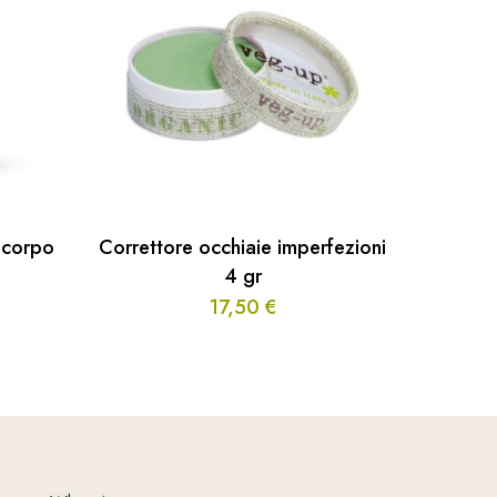
e corpo
Correttore occhiaie imperfezioni
4 gr
17,50
€