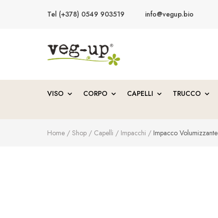
Tel (+378) 0549 903519
info@vegup.bio
VegUp.bio
Cosmetici naturali, biologici, vegani
VISO
CORPO
CAPELLI
TRUCCO
Home
/
Shop
/
Capelli
/
Impacchi
/
Impacco Volumizzante 