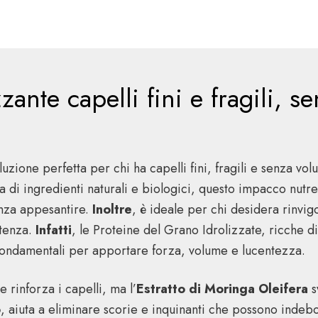
ante capelli fini e fragili, s
luzione perfetta per chi ha capelli fini, fragili e senza v
a di ingredienti naturali e biologici, questo impacco nutr
nza appesantire.
Inoltre
, è ideale per chi desidera rinvigo
stenza.
Infatti
, le Proteine del Grano Idrolizzate, ricche di
o fondamentali per apportare forza, volume e lucentezza.
rinforza i capelli, ma l’
Estratto di Moringa Oleifera
s
o
, aiuta a eliminare scorie e inquinanti che possono indeb