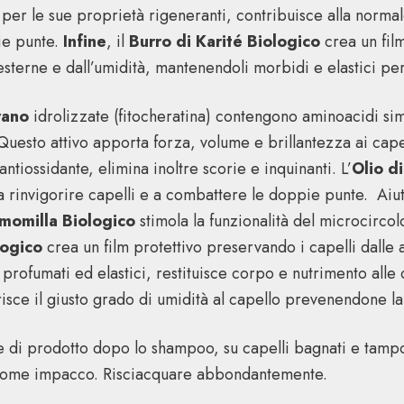
 per le sue proprietà rigeneranti, contribuisce alla normal
ie punte.
Infine
, il
Burro di Karité Biologico
crea un film
sterne e dall’umidità, mantenendoli morbidi e elastici per 
rano
idrolizzate (fitocheratina) contengono aminoacidi simi
 Questo attivo apporta forza, volume e brillantezza ai capel
tiossidante, elimina inoltre scorie e inquinanti. L’
Olio d
a rinvigorire capelli e a combattere le doppie punte. Aiut
amomilla Biologico
stimola la funzionalità del microcircol
logico
crea un film protettivo preservando i capelli dalle 
 profumati ed elastici, restituisce corpo e nutrimento alle
isce il giusto grado di umidità al capello prevenendone la d
 di prodotto dopo lo shampoo, su capelli bagnati e tampon
come impacco. Risciacquare abbondantemente.