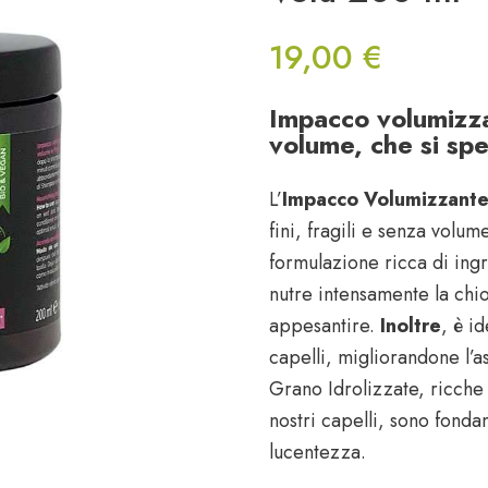
19,00
€
Impacco volumizzan
volume, che si sp
L’
Impacco Volumizzant
fini, fragili e senza volu
formulazione ricca di ingr
nutre intensamente la ch
appesantire.
Inoltre
, è i
capelli, migliorandone l’a
Grano Idrolizzate, ricche 
nostri capelli, sono fond
lucentezza.