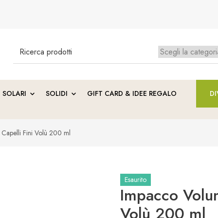
Search
for:
Ness
SOLARI
SOLIDI
GIFT CARD & IDEE REGALO
DI
Capelli Fini Volù 200 ml
Esaurito
Impacco Volum
Volù 200 ml