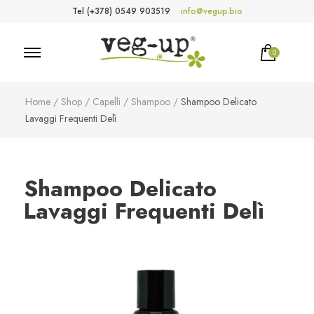
Tel (+378) 0549 903519
info@vegup.bio
0
VegUp.bio
Cosmetici naturali, biologici, vegani
Home
/
Shop
/
Capelli
/
Shampoo
/
Shampoo Delicato
Lavaggi Frequenti Delì
Shampoo Delicato
Lavaggi Frequenti Delì