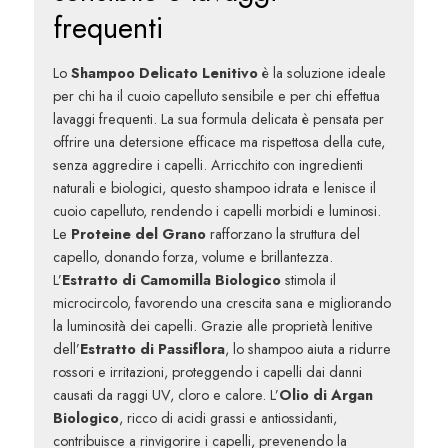
frequenti
Lo
Shampoo Delicato Lenitivo
è la soluzione ideale
per chi ha il cuoio capelluto sensibile e per chi effettua
lavaggi frequenti. La sua formula delicata è pensata per
offrire una detersione efficace ma rispettosa della cute,
senza aggredire i capelli. Arricchito con ingredienti
naturali e biologici, questo shampoo idrata e lenisce il
cuoio capelluto, rendendo i capelli morbidi e luminosi.
Le
Proteine del Grano
rafforzano la struttura del
capello, donando forza, volume e brillantezza.
L’
Estratto di Camomilla Biologico
stimola il
microcircolo, favorendo una crescita sana e migliorando
la luminosità dei capelli. Grazie alle proprietà lenitive
dell’
Estratto di Passiflora
, lo shampoo aiuta a ridurre
rossori e irritazioni, proteggendo i capelli dai danni
causati da raggi UV, cloro e calore. L’
Olio di Argan
Biologico
, ricco di acidi grassi e antiossidanti,
contribuisce a rinvigorire i capelli, prevenendo la