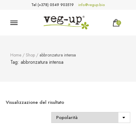
Tel (+378) 0549 903519
info@vegup.bio
0
VegUp.bio
Cosmetici naturali, biologici, vegani
Home
/
Shop
/
abbronzatura intensa
Tag:
abbronzatura intensa
Visualizzazione del risultato