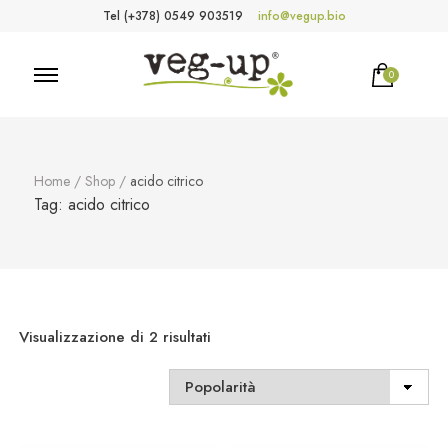
Tel (+378) 0549 903519
info@vegup.bio
0
VegUp.bio
Cosmetici naturali, biologici, vegani
Home
/
Shop
/
acido citrico
Tag:
acido citrico
Popolarità
Visualizzazione di 2 risultati