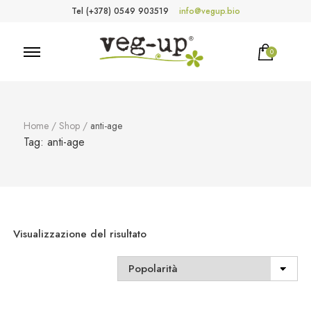
Tel (+378) 0549 903519
info@vegup.bio
0
VegUp.bio
Cosmetici naturali, biologici, vegani
Home
/
Shop
/
anti-age
Tag:
anti-age
Visualizzazione del risultato