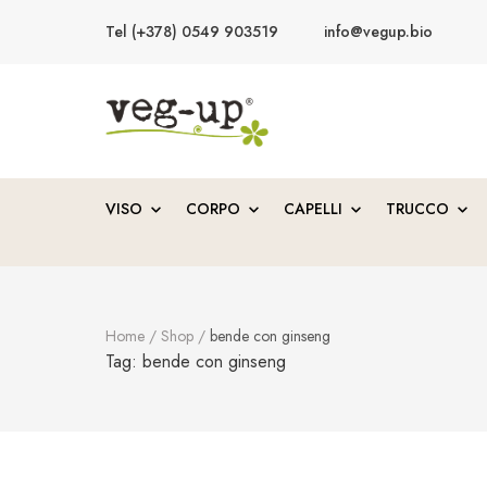
Tel (+378) 0549 903519
info@vegup.bio
VegUp.bio
Cosmetici naturali, biologici, vegani
VISO
CORPO
CAPELLI
TRUCCO
Home
/
Shop
/
bende con ginseng
Tag:
bende con ginseng