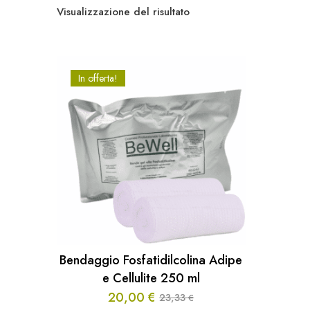
Visualizzazione del risultato
In offerta!
Bendaggio Fosfatidilcolina Adipe
e Cellulite 250 ml
20,00
€
23,33
€
Il
Il