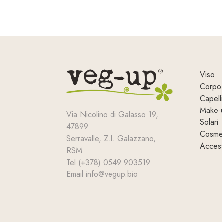
prezzo
prezzo
originale
attuale
era:
è:
23,33 €.
20,00 €.
Viso
Corpo
Capell
Make-
Via Nicolino di Galasso 19,
Solari
47899
Cosmet
Serravalle, Z.I. Galazzano,
Access
RSM
Tel (+378) 0549 903519
Email info@vegup.bio