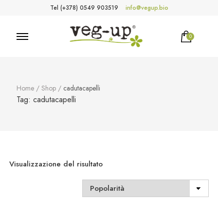
Tel (+378) 0549 903519
info@vegup.bio
0
VegUp.bio
Cosmetici naturali, biologici, vegani
Home
/
Shop
/
cadutacapelli
Tag:
cadutacapelli
Visualizzazione del risultato