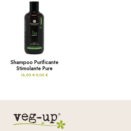
Shampoo Purificante
Stimolante Pure
16,00
€
-
9,00
€
Fascia
di
prezzo:
da
9,00 €
a
16,00 €