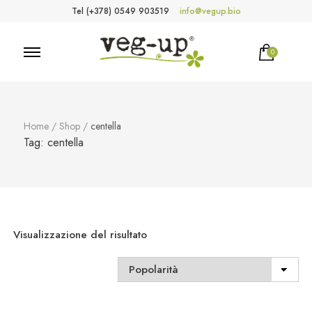
Tel (+378) 0549 903519
info@vegup.bio
0
VegUp.bio
Cosmetici naturali, biologici, vegani
Home
/
Shop
/
centella
Tag:
centella
Visualizzazione del risultato