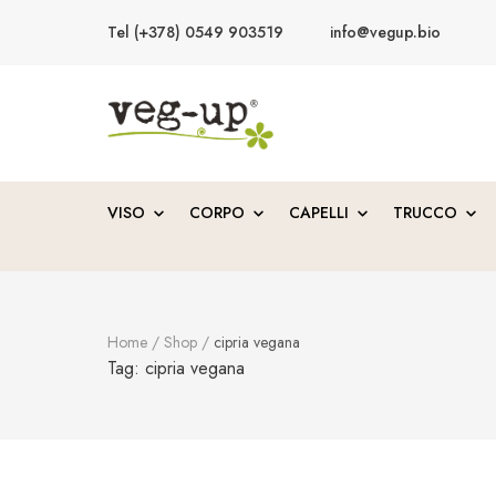
Tel (+378) 0549 903519
info@vegup.bio
VegUp.bio
Cosmetici naturali, biologici, vegani
VISO
CORPO
CAPELLI
TRUCCO
Home
/
Shop
/
cipria vegana
Tag:
cipria vegana