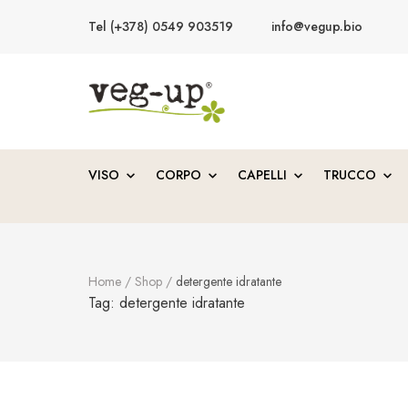
Tel (+378) 0549 903519
info@vegup.bio
VegUp.bio
Cosmetici naturali, biologici, vegani
VISO
CORPO
CAPELLI
TRUCCO
Home
/
Shop
/
detergente idratante
Tag:
detergente idratante