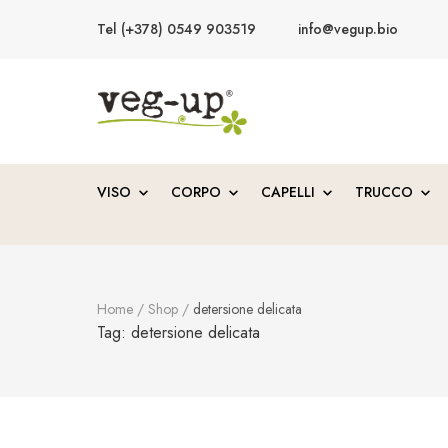
Tel (+378) 0549 903519
info@vegup.bio
VegUp.bio
Cosmetici naturali, biologici, vegani
VISO
CORPO
CAPELLI
TRUCCO
Home
/
Shop
/
detersione delicata
Tag:
detersione delicata