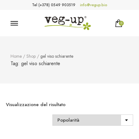
Tel (+378) 0549 903519
info@vegup.bio
0
VegUp.bio
Cosmetici naturali, biologici, vegani
Home
/
Shop
/
gel viso schiarente
Tag:
gel viso schiarente
Visualizzazione del risultato