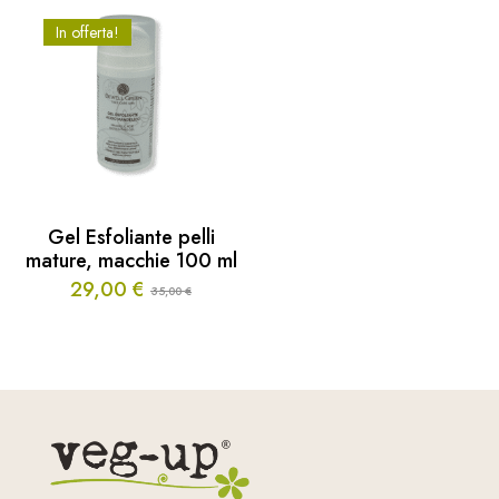
In offerta!
Gel Esfoliante pelli
mature, macchie 100 ml
29,00
€
35,00
€
Il
Il
prezzo
prezzo
originale
attuale
era:
è:
35,00 €.
29,00 €.