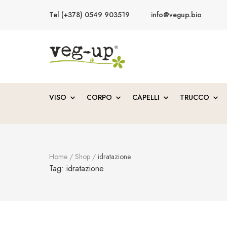
Tel (+378) 0549 903519
info@vegup.bio
VegUp.bio
Cosmetici naturali, biologici, vegani
VISO
CORPO
CAPELLI
TRUCCO
Home
/
Shop
/
idratazione
Tag:
idratazione