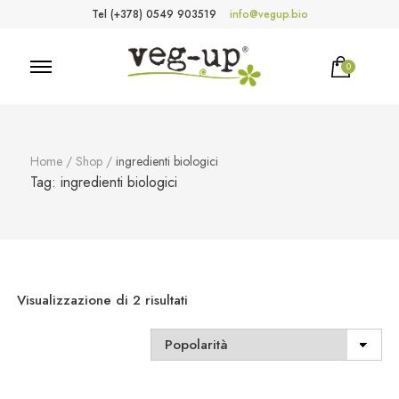
Tel (+378) 0549 903519
info@vegup.bio
0
VegUp.bio
Cosmetici naturali, biologici, vegani
Home
/
Shop
/
ingredienti biologici
Tag:
ingredienti biologici
Popolarità
Visualizzazione di 2 risultati