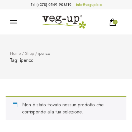
Tel (+378) 0549 903519
info@vegup.bio
0
VegUp.bio
Cosmetici naturali, biologici, vegani
Home
/
Shop
/
iperico
Tag:
iperico
Non è stato trovato nessun prodotto che
corrisponde alla tua selezione.