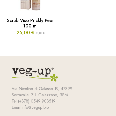
Scrub Viso Prickly Pear
100 ml
25,00
€
31,00
€
Il
Il
prezzo
prezzo
originale
attuale
era:
è:
31,00 €.
25,00 €.
Via Nicolino di Galasso 19, 47899
Serravalle, Z.I. Galazzano, RSM
Tel (+378) 0549 903519
Email info@vegup.bio