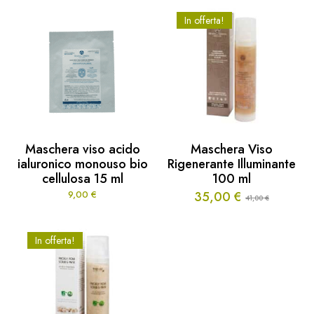
In offerta!
Maschera viso acido
Maschera Viso
ialuronico monouso bio
Rigenerante Illuminante
cellulosa 15 ml
100 ml
9,00
€
35,00
€
41,00
€
Il
Il
prezzo
prezzo
originale
attuale
In offerta!
era:
è:
41,00 €.
35,00 €.