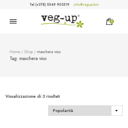
Tel (+378) 0549 903519
info@vegup.bio
0
VegUp.bio
Cosmetici naturali, biologici, vegani
Home
/
Shop
/
maschera viso
Tag:
maschera viso
Popolarità
Visualizzazione di 3 risultati