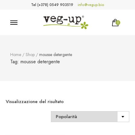
Tel (+378) 0549 903519
info@vegup.bio
0
VegUp.bio
Cosmetici naturali, biologici, vegani
Home
/
Shop
/
mousse detergente
Tag:
mousse detergente
Visualizzazione del risultato