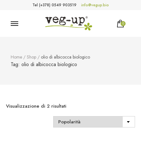
Tel (+378) 0549 903519
info@vegup.bio
0
VegUp.bio
Cosmetici naturali, biologici, vegani
Home
/
Shop
/
olio di albicocca biologico
Tag:
olio di albicocca biologico
Popolarità
Visualizzazione di 2 risultati