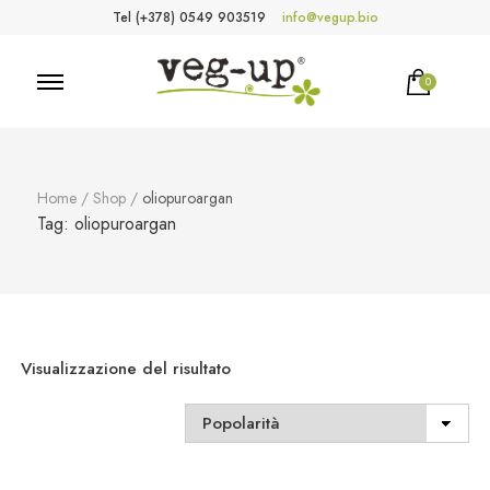
Tel (+378) 0549 903519
info@vegup.bio
0
VegUp.bio
Cosmetici naturali, biologici, vegani
Home
/
Shop
/
oliopuroargan
Tag:
oliopuroargan
Visualizzazione del risultato