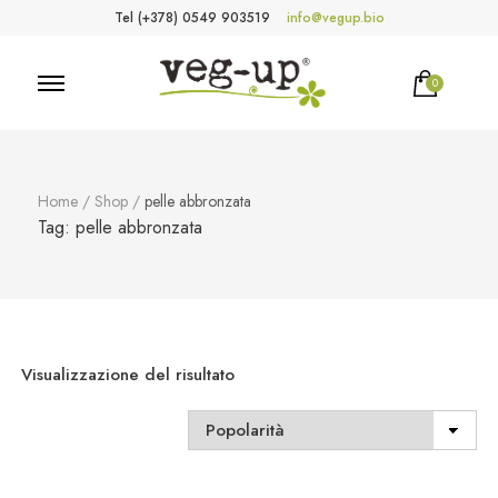
Tel (+378) 0549 903519
info@vegup.bio
0
VegUp.bio
Cosmetici naturali, biologici, vegani
Home
/
Shop
/
pelle abbronzata
Tag:
pelle abbronzata
Visualizzazione del risultato