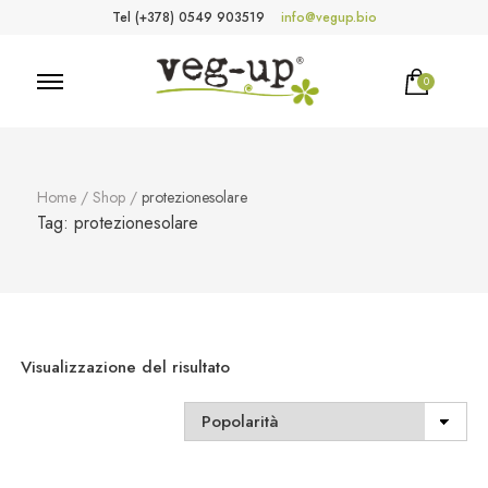
Tel (+378) 0549 903519
info@vegup.bio
0
VegUp.bio
Cosmetici naturali, biologici, vegani
Home
/
Shop
/
protezionesolare
Tag:
protezionesolare
Visualizzazione del risultato