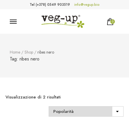
Tel (+378) 0549 903519
info@vegup.bio
0
VegUp.bio
Cosmetici naturali, biologici, vegani
Home
/
Shop
/
ribes nero
Tag:
ribes nero
Popolarità
Visualizzazione di 2 risultati