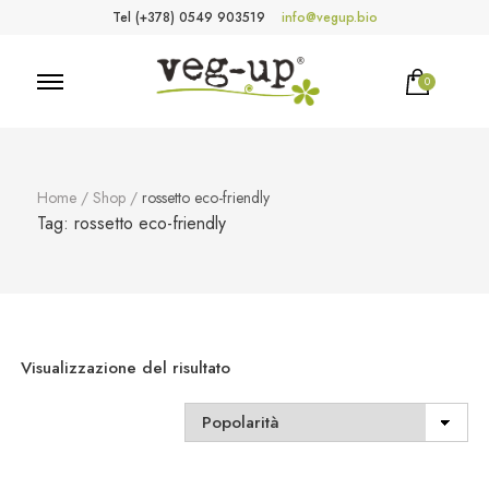
Tel (+378) 0549 903519
info@vegup.bio
0
VegUp.bio
Cosmetici naturali, biologici, vegani
Home
/
Shop
/
rossetto eco-friendly
Tag:
rossetto eco-friendly
Visualizzazione del risultato