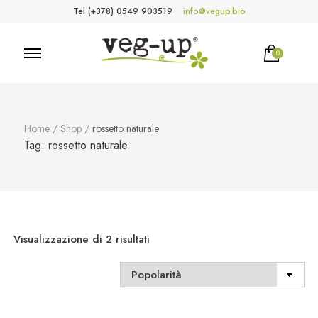
Tel (+378) 0549 903519
info@vegup.bio
0
VegUp.bio
Cosmetici naturali, biologici, vegani
Home
/
Shop
/
rossetto naturale
Tag:
rossetto naturale
Popolarità
Visualizzazione di 2 risultati