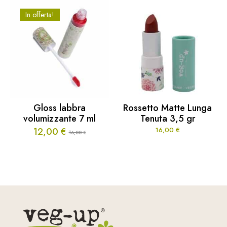
In offerta!
Gloss labbra
Rossetto Matte Lunga
volumizzante 7 ml
Tenuta 3,5 gr
12,00
€
16,00
€
16,00
€
Il
Il
prezzo
prezzo
originale
attuale
era:
è:
16,00 €.
12,00 €.