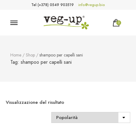
Tel (+378) 0549 903519
info@vegup.bio
0
VegUp.bio
Cosmetici naturali, biologici, vegani
Home
/
Shop
/
shampoo per capelli sani
Tag:
shampoo per capelli sani
Visualizzazione del risultato