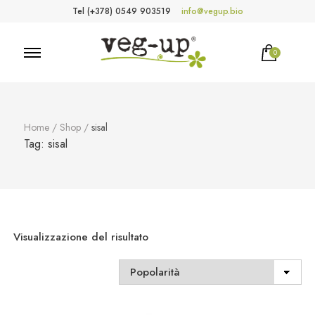
Tel (+378) 0549 903519
info@vegup.bio
0
VegUp.bio
Cosmetici naturali, biologici, vegani
Home
/
Shop
/
sisal
Tag:
sisal
Visualizzazione del risultato