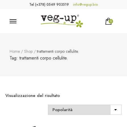
Tel (+378) 0549 903519
info@vegup.bio
0
VegUp.bio
Cosmetici naturali, biologici, vegani
Home
/
Shop
/
trattamenti corpo cellulite.
Tag:
trattamenti corpo cellulite.
Visualizzazione del risultato