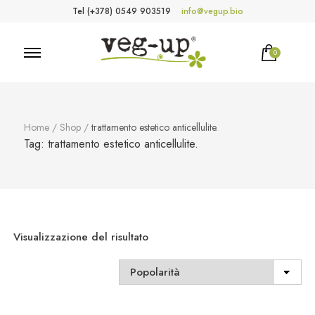
Tel (+378) 0549 903519
info@vegup.bio
0
VegUp.bio
Cosmetici naturali, biologici, vegani
Home
/
Shop
/
trattamento estetico anticellulite.
Tag:
trattamento estetico anticellulite.
Visualizzazione del risultato