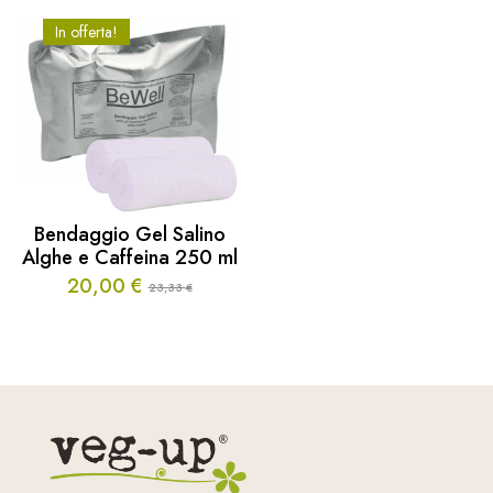
In offerta!
Bendaggio Gel Salino
Alghe e Caffeina 250 ml
20,00
€
23,33
€
Il
Il
prezzo
prezzo
originale
attuale
era:
è:
23,33 €.
20,00 €.