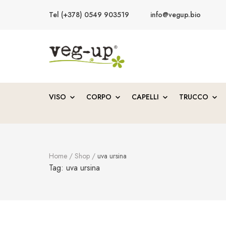
Tel (+378) 0549 903519
info@vegup.bio
VegUp.bio
Cosmetici naturali, biologici, vegani
VISO
CORPO
CAPELLI
TRUCCO
Home
/
Shop
/
uva ursina
Tag:
uva ursina