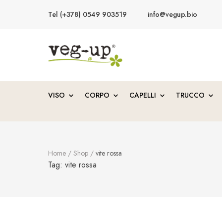
Tel (+378) 0549 903519
info@vegup.bio
VegUp.bio
Cosmetici naturali, biologici, vegani
VISO
CORPO
CAPELLI
TRUCCO
Home
/
Shop
/
vite rossa
Tag:
vite rossa