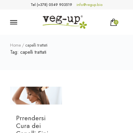
Tel (+378) 0549 903519
info@vegup.bio
0
VegUp.bio
Cosmetici naturali, biologici, vegani
Home
/
capelli trattati
Tag:
capelli trattati
Prrendersi
Cura dei