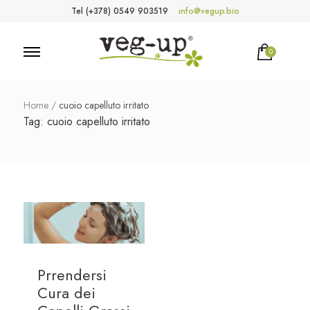
Tel (+378) 0549 903519
info@vegup.bio
0
VegUp.bio
Cosmetici naturali, biologici, vegani
Home
/
cuoio capelluto irritato
Tag:
cuoio capelluto irritato
Prrendersi
Cura dei