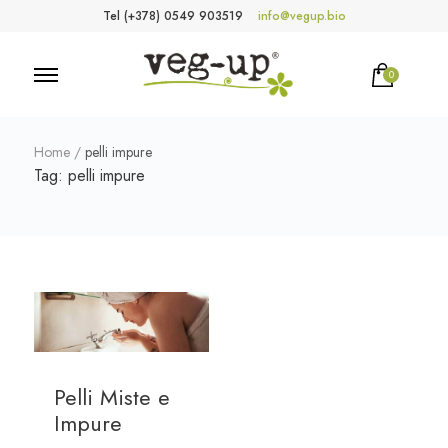
Tel (+378) 0549 903519
info@vegup.bio
0
VegUp.bio
Cosmetici naturali, biologici, vegani
Home
/
pelli impure
Tag:
pelli impure
Pelli Miste e
Impure