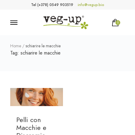
Tel (+378) 0549 903519
info@vegup.bio
0
VegUp.bio
Cosmetici naturali, biologici, vegani
Home
/
schiarire le macchie
Tag:
schiarire le macchie
Pelli con
Macchie e