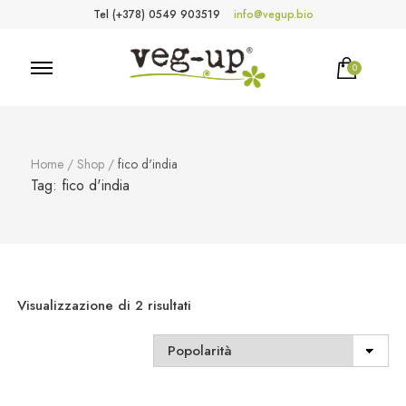
Tel (+378) 0549 903519
info@vegup.bio
0
VegUp.bio
Cosmetici naturali, biologici, vegani
Home
/
Shop
/
fico d'india
Tag:
fico d'india
Popolarità
Visualizzazione di 2 risultati