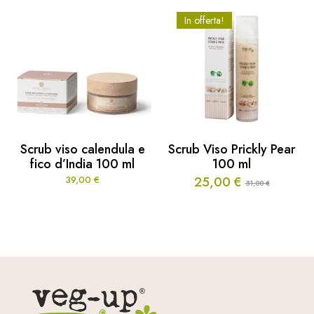
In offerta!
Scrub viso calendula e
Scrub Viso Prickly Pear
fico d’India 100 ml
100 ml
39,00
€
25,00
€
31,00
€
Il
Il
prezzo
prezzo
originale
attuale
era:
è:
31,00 €.
25,00 €.