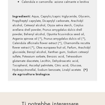
Calendula e camomilla
: azione calmante e lenitiva
Ingredienti:
Aqua, Caprylic/capric triglyceride, Glycerin,
Propylheptyl caprylate, Dicaprylyl carbonate, Arachidyl
alcohol, Cetearyl alcohol, Oryza sativa starch, Corylus
avellana shell powder, Prunus amygdalus dulcis shell
powder, Behenyl alcohol, Opuntia ficus-indica seed oil,
Argania spinosa oil (*), Prunus amygdalus dulcis oil (*),
Calendula officinalis flower extract (*), Chamomilla recutita
flower extract (*), Olea europaea fruit oil, Parfum, Arachidyl
glucoside, Benzyl alcohol, Xanthan gum, Sodium cetearyl
sulfate, Potassium sorbate, Benzoic acid, Tetrasodium
glutamate diacetate, Lecithin, Dehydroacetic acid,
Tocopherol, Ascorbyl palmitate, Citric acid, Glucose,
Hydroxycitronellal, Sodium benzoate, Linalyl acetate.
(*)
da agricoltura biologica
.
Ti potrebbe interessare…