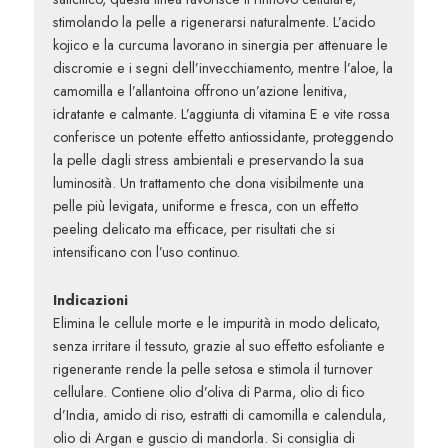
stimolando la pelle a rigenerarsi naturalmente. L’
acido
kojico
e la
curcuma
lavorano in sinergia per attenuare le
discromie e i segni dell’invecchiamento, mentre l’
aloe
, la
camomilla
e l’
allantoina
offrono un’azione lenitiva,
idratante e calmante. L’aggiunta di
vitamina E
e
vite rossa
conferisce un potente effetto antiossidante, proteggendo
la pelle dagli stress ambientali e preservando la sua
luminosità. Un trattamento che dona visibilmente una
pelle più levigata, uniforme e fresca, con un
effetto
peeling delicato ma efficace
, per risultati che si
intensificano con l’uso continuo.
Indicazioni
Elimina le cellule morte e le impurità in modo delicato,
senza irritare il tessuto, grazie al suo effetto esfoliante e
rigenerante rende la pelle setosa e stimola il turnover
cellulare. Contiene olio d’
oliva di Parma
,
olio di fico
d’India
,
amido di riso
, estratti di
camomilla
e
calendula
,
olio di Argan
e guscio di
mandorla
. Si consiglia di