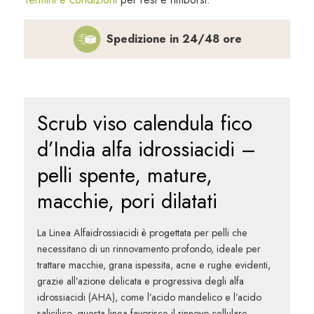
100
ml
Spedizione in 24/48 ore
quantità
Scrub viso calendula fico
d’India alfa idrossiacidi –
pelli spente, mature,
macchie, pori dilatati
La Linea
Alfaidrossiacidi
è progettata per pelli che
necessitano di un rinnovamento profondo, ideale per
trattare
macchie
,
grana ispessita
,
acne
e
rughe evidenti
,
grazie all’azione delicata e progressiva degli alfa
idrossiacidi (AHA), come l’
acido mandelico
e l’
acido
salicilico
, questa linea favorisce il rinnovo cellulare,