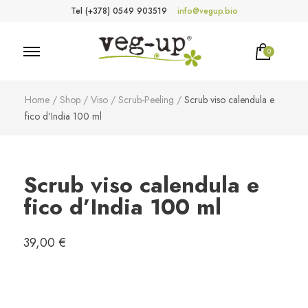
Tel (+378) 0549 903519
info@vegup.bio
0
VegUp.bio
Cosmetici naturali, biologici, vegani
Home
/
Shop
/
Viso
/
Scrub-Peeling
/
Scrub viso calendula e
fico d’India 100 ml
Scrub viso calendula e
fico d’India 100 ml
39,00
€