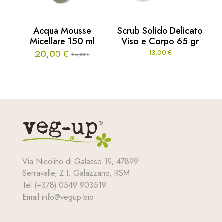
Acqua Mousse
Scrub Solido Delicato
Micellare 150 ml
Viso e Corpo 65 gr
20,00
€
13,00
€
25,00
€
Il
Il
prezzo
prezzo
originale
attuale
era:
è:
25,00 €.
20,00 €.
Via Nicolino di Galasso 19, 47899
Serravalle, Z.I. Galazzano, RSM
Tel (+378) 0549 903519
Email info@vegup.bio