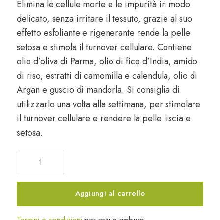
Elimina le cellule morte e le impurità in modo
delicato, senza irritare il tessuto, grazie al suo
effetto esfoliante e rigenerante rende la pelle
setosa e stimola il turnover cellulare. Contiene
olio d’
oliva di Parma
,
olio di fico d’India
,
amido
di riso
, estratti di
camomilla
e
calendula
,
olio di
Argan
e guscio di
mandorla
. Si consiglia di
utilizzarlo una volta alla settimana, per stimolare
il turnover cellulare e rendere la pelle liscia e
setosa.
Scrub
viso
calendula
e
Aggiungi al carrello
fico
d'India
Termini e condizioni
per resi e rimborsi.