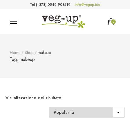
Tel (+378) 0549 903519
info@vegup.bio
0
VegUp.bio
Cosmetici naturali, biologici, vegani
Home
/
Shop
/
makeup
Tag:
makeup
Visualizzazione del risultato