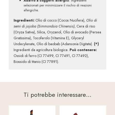
Adatto a soggetti allergici
: Ingredienti
selezionati per minimizzare il rischio di reazioni
allergiche.
Ingredienti:
Olio di cocco (Cocos Nucifera)
, Olio di
semi di jojoba (Simmondsia Chinensis)
, Cera di riso
(Oryza Sativa), Silica, Oryzanol, Olio di avocado (Persea
Gratissima), Tocoferolo (Vitamina E), Glyceryl
Undecylenate, Olio di baobab (Adansonia Digitata).
(*)
Ingredienti da agricoltura biologica.
Può contenere:
Ossidi di ferro (CI 77499, CI 77491, CI 77492),
Biossido di titanio (CI 77891).
Ti potrebbe interessare…