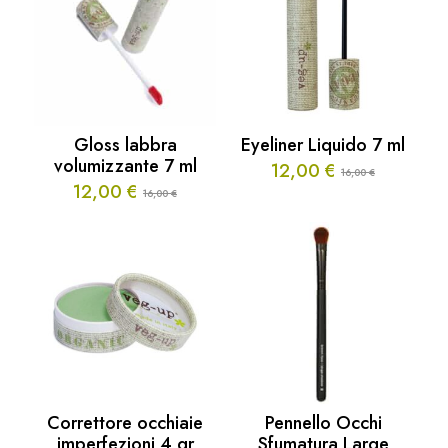
Gloss labbra
Eyeliner Liquido 7 ml
volumizzante 7 ml
12,00
€
16,00
€
Il
Il
12,00
€
16,00
€
prezzo
prezzo
Il
Il
originale
attuale
prezzo
prezzo
era:
è:
originale
attuale
16,00 €.
12,00 €.
era:
è:
16,00 €.
12,00 €.
Correttore occhiaie
Pennello Occhi
imperfezioni 4 gr
Sfumatura Large