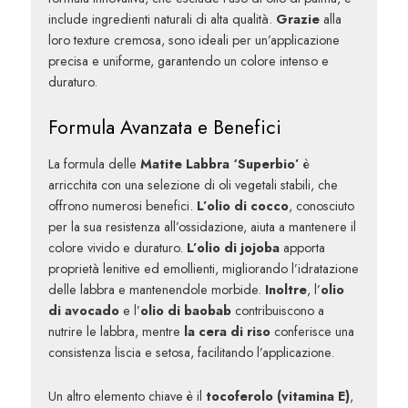
include ingredienti naturali di alta qualità.
Grazie
alla
loro texture cremosa, sono ideali per un’applicazione
precisa e uniforme, garantendo un colore intenso e
duraturo.
Formula Avanzata e Benefici
La formula delle
Matite Labbra ‘Superbio’
è
arricchita con una selezione di oli vegetali stabili, che
offrono numerosi benefici.
L’olio di cocco
, conosciuto
per la sua resistenza all’ossidazione, aiuta a mantenere il
colore vivido e duraturo.
L’olio di jojoba
apporta
proprietà lenitive ed emollienti, migliorando l’idratazione
delle labbra e mantenendole morbide.
Inoltre
, l’
olio
di avocado
e l’
olio di baobab
contribuiscono a
nutrire le labbra, mentre
la cera di riso
conferisce una
consistenza liscia e setosa, facilitando l’applicazione.
Un altro elemento chiave è il
tocoferolo (vitamina E)
,