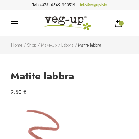
Tel (+378) 0549 903519
info@vegup.bio
0
VegUp.bio
Cosmetici naturali, biologici, vegani
Home
/
Shop
/
Make-Up
/
Labbra
/
Matite labbra
Matite labbra
9,50
€