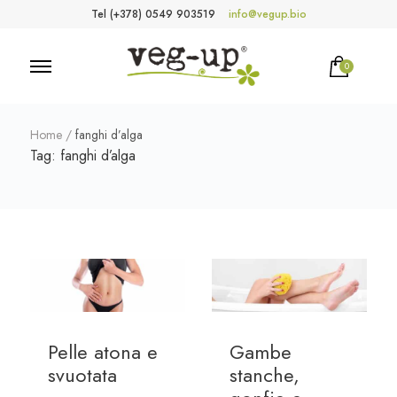
Tel (+378) 0549 903519
info@vegup.bio
0
VegUp.bio
Cosmetici naturali, biologici, vegani
Home
/
fanghi d’alga
Tag:
fanghi d’alga
Pelle atona e
Gambe
svuotata
stanche,